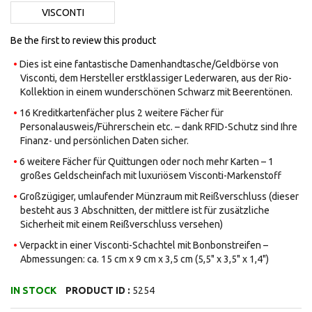
images
VISCONTI
gallery
Be the first to review this product
Dies ist eine fantastische Damenhandtasche/Geldbörse von
Visconti, dem Hersteller erstklassiger Lederwaren, aus der Rio-
Kollektion in einem wunderschönen Schwarz mit Beerentönen.
16 Kreditkartenfächer plus 2 weitere Fächer für
Personalausweis/Führerschein etc. – dank RFID-Schutz sind Ihre
Finanz- und persönlichen Daten sicher.
6 weitere Fächer für Quittungen oder noch mehr Karten – 1
großes Geldscheinfach mit luxuriösem Visconti-Markenstoff
Großzügiger, umlaufender Münzraum mit Reißverschluss (dieser
besteht aus 3 Abschnitten, der mittlere ist für zusätzliche
Sicherheit mit einem Reißverschluss versehen)
Verpackt in einer Visconti-Schachtel mit Bonbonstreifen –
Abmessungen: ca. 15 cm x 9 cm x 3,5 cm (5,5" x 3,5" x 1,4")
IN STOCK
PRODUCT ID :
5254