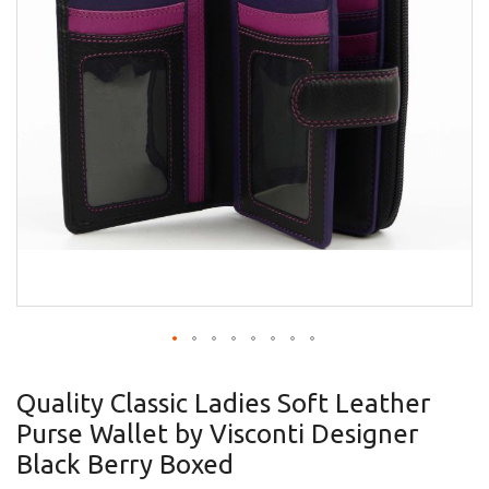
gallery
Skip
to
Quality Classic Ladies Soft Leather
the
Purse Wallet by Visconti Designer
beginning
of
Black Berry Boxed
the