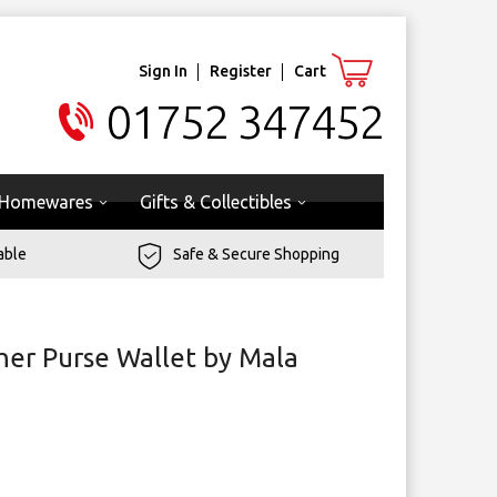
Sign In
Register
Cart
01752 347452
Homewares
Gifts & Collectibles
able
Safe & Secure Shopping
er Purse Wallet by Mala