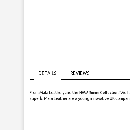
Skip
to
the
beginning
of
the
images
gallery
DETAILS
REVIEWS
From Mala Leather; and the NEW Rimini Collection! We ha
superb. Mala Leather are a young innovative UK company w