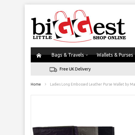
Bags & Travels
Wallets & Purses
Free UK Delivery
Home
Ladies Long Embossed Leather Purse Wallet by Mal
Skip
to
the
end
of
the
images